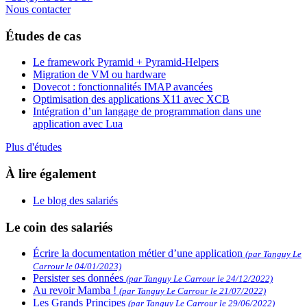
Nous contacter
Études de cas
Le framework Pyramid + Pyramid-Helpers
Migration de VM ou hardware
Dovecot : fonctionnalités IMAP avancées
Optimisation des applications X11 avec XCB
Intégration d’un langage de programmation dans une
application avec Lua
Plus d'études
À lire également
Le blog des salariés
Le coin des salariés
Écrire la documentation métier d’une application
(par Tanguy Le
Carrour le 04/01/2023)
Persister ses données
(par Tanguy Le Carrour le 24/12/2022)
Au revoir Mamba !
(par Tanguy Le Carrour le 21/07/2022)
Les Grands Principes
(par Tanguy Le Carrour le 29/06/2022)