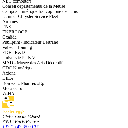
NEC computers
Conseil départemental de la Meuse
Campus numérique francophone de Tunis
Daimler Chrysler Service Fleet
Armines
ENS
ENERCOOP
Oxalide
Publiprint / Indicateur Bertrand
Valtech Training
EDF - R&D
Université Paris V
MAD - Musée des Arts Décoratifs
CDC Numérique
Axione
DILA
Bordeaux PharmacoEpi
Mécalectro
W-HA
Easter-eggs
44/46, rue de l'Ouest
75014
Paris
France
+33 (1) 43 35 00 37