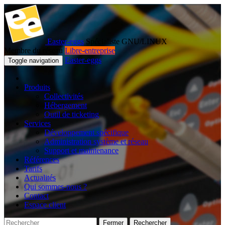
Easter-eggs
Spécialiste GNU/LINUX
Membre du réseau
Libre-entreprise
Easter-eggs
Toggle navigation
Produits
Collectivités
Hébergement
Outil de ticketing
Services
Développement spécifique
Administration système et réseau
Support et maintenance
Références
Tarifs
Actualités
Qui sommes-nous ?
Contact
Espace client
Fermer
Rechercher