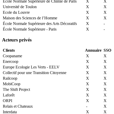
Ecole Normale Supérieure de Chimie de Paris
X
X
Université de Toulon
X
X
Ecole du Louvre
X
X
Maison des Sciences de l’Homme
X
X
École Normale Supérieure des Arts Décoratifs
X
-
École Normale Supérieure - Paris
X
-
Acteurs privés
Clients
Annuaire
SSO
Coopaname
X
X
Enercoop
X
X
Europe Ecologie Les Verts - EELV
X
X
Collectif pour une Transition Citoyenne
X
X
Railcoop
X
X
MobiCoop
X
X
The Shift Project
X
X
Laforêt
X
X
ORPI
X
X
Relais et Chateaux
-
X
Interdata
X
X