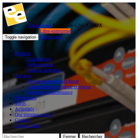
Easter-eggs
Spécialiste GNU/LINUX
Membre du réseau
Libre-entreprise
Easter-eggs
Toggle navigation
Produits
Collectivités
Hébergement
Outil de ticketing
Services
Développement spécifique
Administration système et réseau
Support et maintenance
Références
Tarifs
Actualités
Qui sommes-nous ?
Contact
Espace client
Fermer
Rechercher